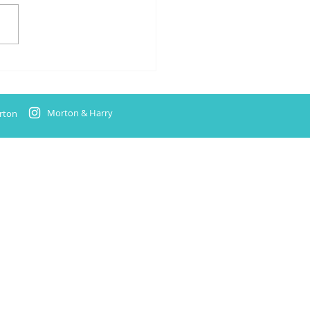
rien für zwei neue Titel
t
Morton & Harry
rton