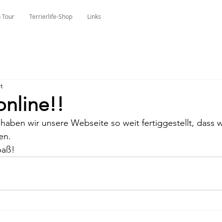
 Tour
Terrierlife-Shop
Links
t
online!!
ben wir unsere Webseite so weit fertiggestellt, dass wi
en.
paß!