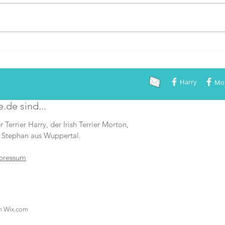
VDH, die in diesem Jahr
coronabedingt in Gelsenkirchen
stattfand, haben...
Krite
erfüll
Harry
Mo
e.de sind...
r Terrier Harry, der Irish Terrier Morton,
 Stephan aus Wuppertal.
pressum
th
Wix.com