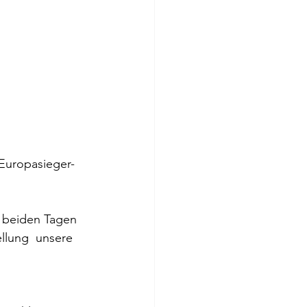
Europasieger-
 beiden Tagen 
llung  unsere 