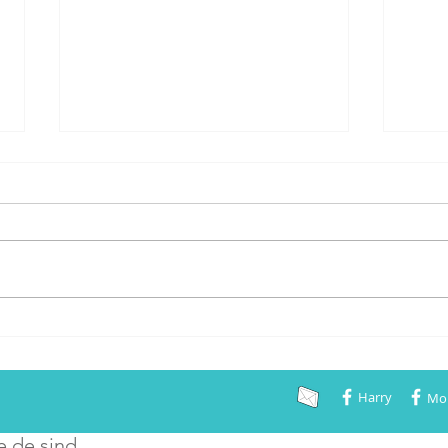
Bundessieger 2021!
Gestern war ein toller Tag. Auf
der Bundessiegerausstellung des
VDH, die in diesem Jahr
coronabedingt in Gelsenkirchen
stattfand, haben...
Krite
erfüll
Harry
Mo
e.de sind...