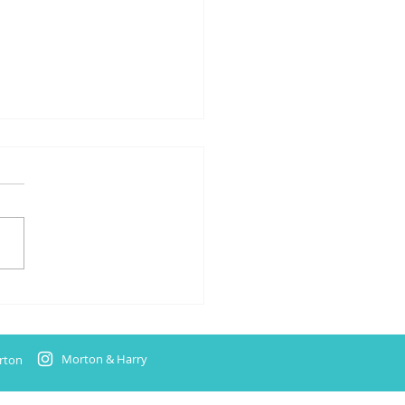
rien für zwei neue Titel
t
Morton & Harry
rton