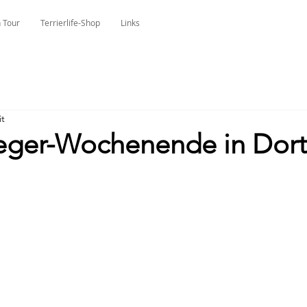
 Tour
Terrierlife-Shop
Links
it
eger-Wochenende in Dor