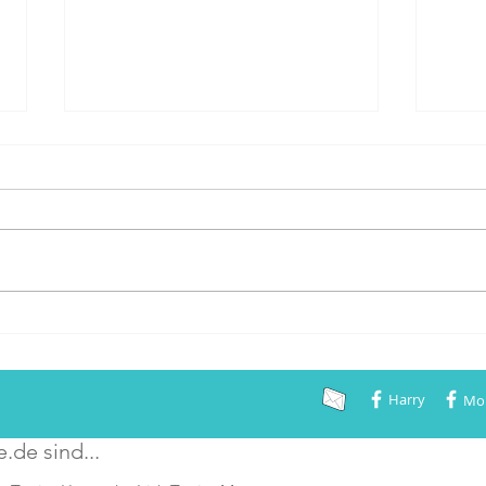
Bundessieger 2021!
Gestern war ein toller Tag. Auf
der Bundessiegerausstellung des
VDH, die in diesem Jahr
coronabedingt in Gelsenkirchen
stattfand, haben...
Krite
erfüll
Harry
Mo
e.de sind...