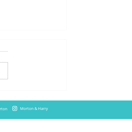
rien für zwei neue Titel
t
Morton & Harry
rton