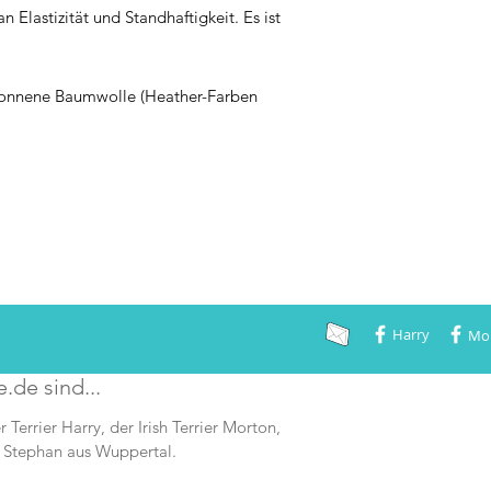
n Elastizität und Standhaftigkeit. Es ist
onnene Baumwolle (Heather-Farben
Harry
Mo
e.de sind...
r Terrier Harry, der Irish Terrier Morton,
 Stephan aus Wuppertal.