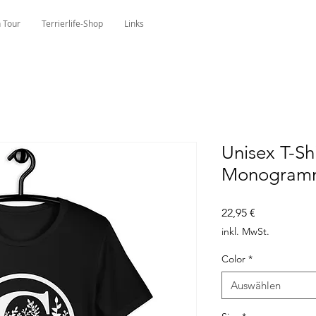
 Tour
Terrierlife-Shop
Links
Unisex T-Shi
Monogram
Preis
22,95 €
inkl. MwSt.
Color
*
Auswählen