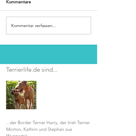
Kommentare
Tag 2 in Amsterdam...
Kommentar verfassen...
Holland-Cup in
Amsterdam
Terrierlife.de sind...
...der Border Terrier Harry, der Irish Terrier
Morton, Kathrin und Stephan aus
Wuppertal.