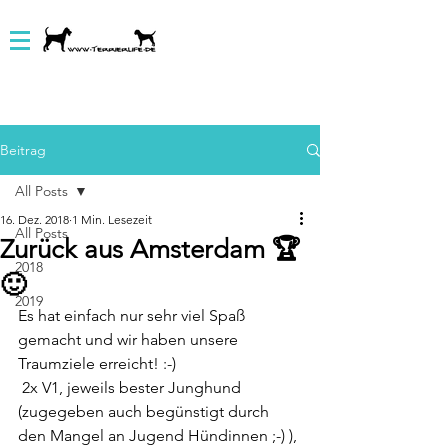
Beitrag
All Posts
16. Dez. 2018
1 Min. Lesezeit
All Posts
Zurück aus Amsterdam 🏆
2018
🙂
2019
Es hat einfach nur sehr viel Spaß 
gemacht und wir haben unsere 
Traumziele erreicht! :-)
 2x V1, jeweils bester Junghund 
(zugegeben auch begünstigt durch 
den Mangel an Jugend Hündinnen ;-) ), 