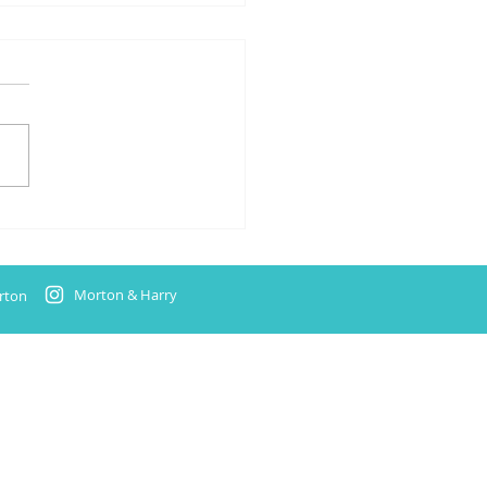
rien für zwei neue Titel
t
Morton & Harry
rton