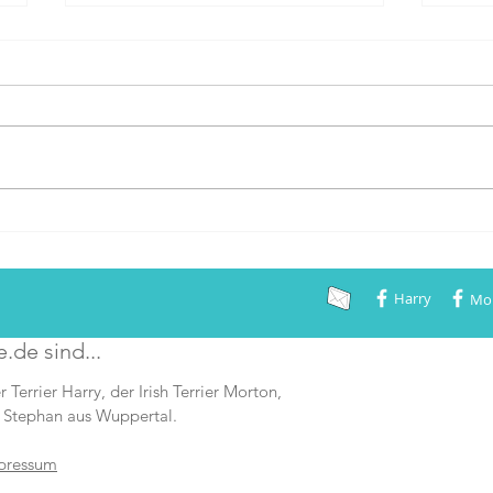
Bundessieger 2021!
Gestern war ein toller Tag. Auf
der Bundessiegerausstellung des
VDH, die in diesem Jahr
coronabedingt in Gelsenkirchen
stattfand, haben...
Krite
erfüll
Harry
Mo
e.de sind...
r Terrier Harry, der Irish Terrier Morton,
 Stephan aus Wuppertal.
pressum