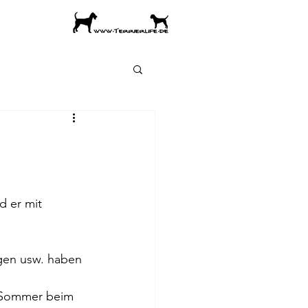
d er mit 
gen usw. haben 
m Sommer beim  