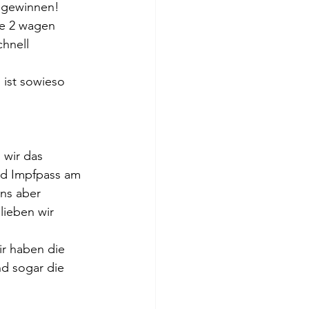
e gewinnen!
se 2 wagen 
hnell 
 ist sowieso 
 wir das 
d Impfpass am 
ns aber 
lieben wir 
r haben die 
d sogar die 